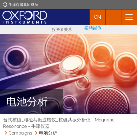
牛津仪器集团成员
CN
牛津仪器
招聘岗位
投资者关系
应用
产品
新闻
市场活动
电池分析
联络我们
台式核磁_核磁共振波谱仪_核磁共振分析仪 - Magnetic
Resonance - 牛津仪器
Campaigns
电池分析