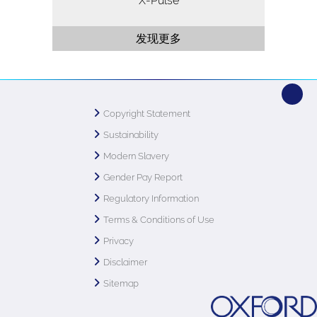
X-Pulse
发现更多
Copyright Statement
Sustainability
Modern Slavery
Gender Pay Report
Regulatory Information
Terms & Conditions of Use
Privacy
Disclaimer
Sitemap