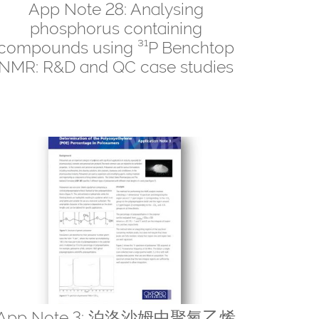
App Note 28: Analysing
phosphorus containing
compounds using ³¹P Benchtop
NMR: R&D and QC case studies
App Note 3: 泊洛沙姆中聚氧乙烯