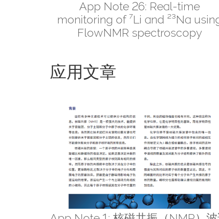
App Note 26: Real-time
monitoring of ⁷Li and ²³Na usin
FlowNMR spectroscopy
应用文章
App Note 1: 核磁共振（NMR）