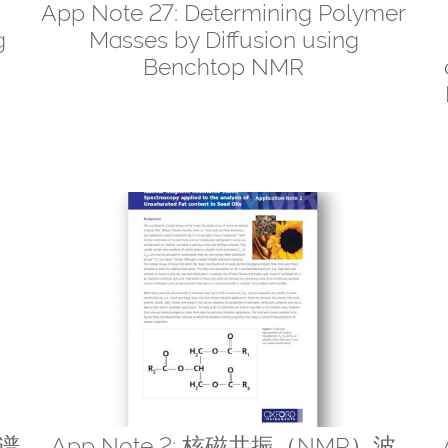
App Note 27: Determining Polymer
g
Masses by Diffusion using
Benchtop NMR
波谱
App Note 2: 核磁共振（NMR）波