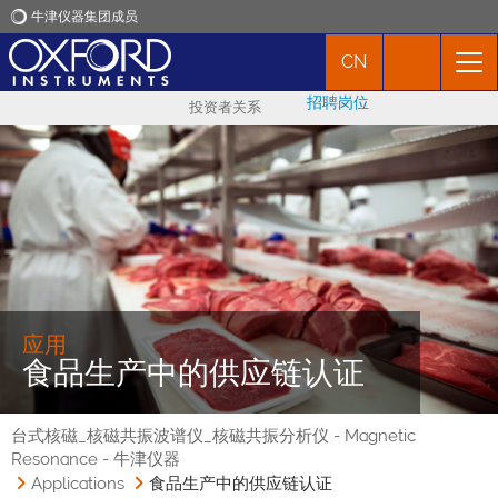
牛津仪器集团成员
CN
牛津仪器
招聘岗位
投资者关系
应用
产品
新闻
市场活动
应用
食品生产中的供应链认证
联络我们
台式核磁_核磁共振波谱仪_核磁共振分析仪 - Magnetic
Resonance - 牛津仪器
Applications
食品生产中的供应链认证