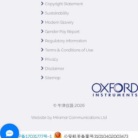
Copyright Statement
Sustainability
Modern Slavery
Gender Pay Report
Regulatory Information
Terms & Conditions of Use
Privacy
Disclaimer
Sitemap
© 牛津仪器 2026
Website by Miramar Communications Ltd
沪ICP备17031777号-1
公安机关备案号31010402003473