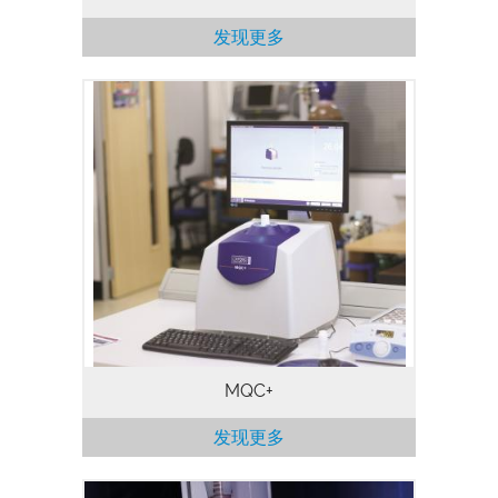
发现更多
MQC+ 台式核磁共振分析仪可以测量各种样
品中的油、水、氟和固体脂肪，通常用于质
量保证和质量控制。使用MQC+分析仪进行
分析，需要几秒钟到几分钟就能得出结果，
从而可以快速高效地检测大量样品。核磁共
振信号来自样品的各组成部分，并非仅由物
体表面产生，即使物体是不透明的，也可以
保证测量结果更加准确。核磁共振测量不会
对样品造成任何破坏，因此样品测试后可以
保存用于重复测量或使用其他技术进行分
析。
MQC+
发现更多