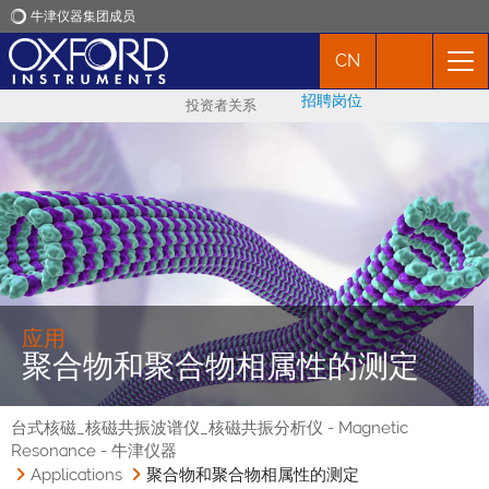
牛津仪器集团成员
CN
牛津仪器
招聘岗位
投资者关系
应用
产品
新闻
市场活动
应用
聚合物和聚合物相属性的测定
联络我们
台式核磁_核磁共振波谱仪_核磁共振分析仪 - Magnetic
Resonance - 牛津仪器
Applications
聚合物和聚合物相属性的测定