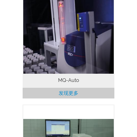
全球无数用户均借助 MQC 和 MQC+ 系列
核磁共振 (NMR) 分析仪来实现快速准确测
量。MQ-Auto 是一款延长 MQC+ 工作时间
的机械手系统 ，能够额外提升实验室生产
率和效率。 MQ-Auto 尤其适合高处理量需
求的实验室和/或测量时间相对长的高性能
应用，能够减轻技术人员的工作负担，以便
他们更好地处理其他工作
MQ-Auto
发现更多
熔化曲线（固体脂肪含量与温度关系曲线）
是食品行业中用于衡量食用油和脂肪的一个
重要特性，对于烘焙、糖果点心和人造黄油
行业尤其重要。熔化曲线决定了食用油/脂