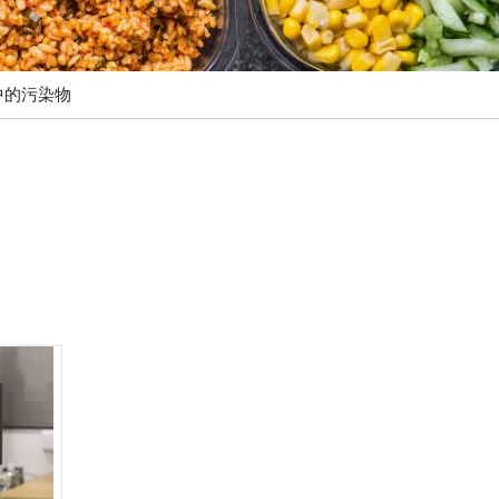
中的污染物
以测量
体脂
控制。
要几秒
而可以
磁共振
并非仅