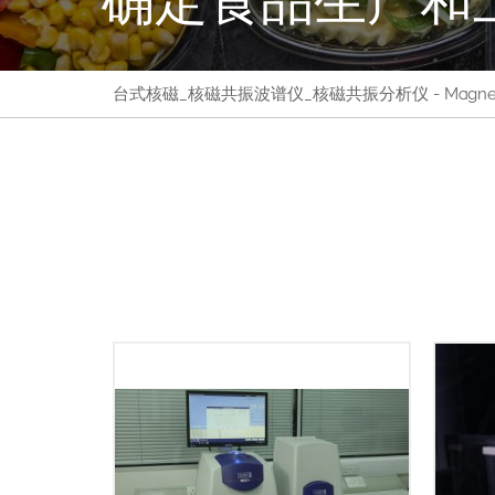
台式核磁_核磁共振波谱仪_核磁共振分析仪 - Magnetic
熔化曲线（固体脂肪含量与温度关系
曲线）是食品行业中用于衡量食用油
全球
和脂肪的一个重要特性，对于烘焙、
系列核
糖果点心和人造黄油行业尤其重要。
速准
熔化曲线决定了食用油/脂肪的具体用
MQ
途，是供应商和最终用户以及产品开
额外
发的重要品质控制参数。随着各地陆
Au