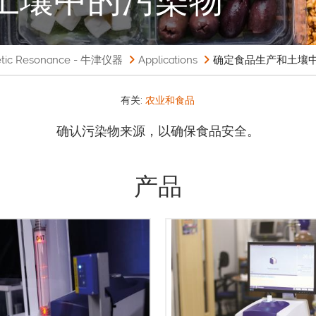
 Resonance - 牛津仪器
Applications
确定食品生产和土壤
有关:
农业和食品
确认污染物来源，以确保食品安全。
产品
MQC+ 台式核磁共振分析仪可
无数用户均借助 MQC 和 MQC+
各种样品中的油、水、氟和固
磁共振 (NMR) 分析仪来实现快
肪，通常用于质量保证和质量
确测量。MQ-Auto 是一款延长
使用MQC+分析仪进行分析，需
C+ 工作时间的机械手系统 ，能够
钟到几分钟就能得出结果，从
提升实验室生产率和效率。 MQ-
快速高效地检测大量样品。核
to 尤其适合高处理量需求的实验室
信号来自样品的各组成部分，