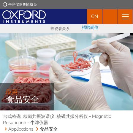
牛津仪器集团成员
CN
牛津仪器
招聘岗位
投资者关系
应用
产品
新闻
市场活动
应用
食品安全
联络我们
台式核磁_核磁共振波谱仪_核磁共振分析仪 - Magnetic
Resonance - 牛津仪器
Applications
食品安全