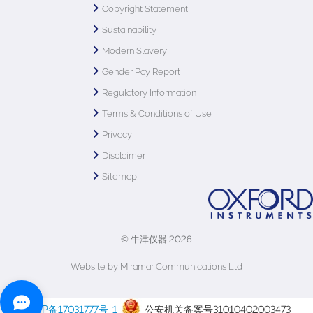
Copyright Statement
Sustainability
Modern Slavery
Gender Pay Report
Regulatory Information
Terms & Conditions of Use
Privacy
Disclaimer
Sitemap
© 牛津仪器 2026
Website by Miramar Communications Ltd
沪ICP备17031777号-1
公安机关备案号31010402003473