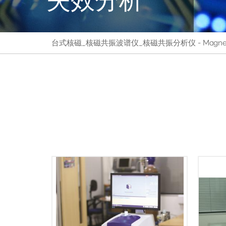
台式核磁_核磁共振波谱仪_核磁共振分析仪 - Magnetic
MQC+ 台式核磁共振分析仪可以测量
熔化
各种样品中的油、水、氟和固体脂
曲线
肪，通常用于质量保证和质量控制。
和脂
使用MQC+分析仪进行分析，需要几秒
糖果
钟到几分钟就能得出结果，从而可以
熔化
快速高效地检测大量样品。核磁共振
途，
信号来自样品的各组成部分，并非仅
发的