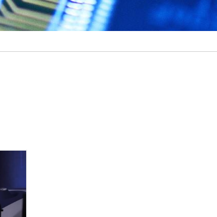
QC+
来实现快
款延长
，能够
MQ-
实验室