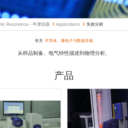
 Resonance - 牛津仪器
Applications
失效分析
有关:
半导体、微电子与数据存储
从样品制备、电气特性描述到物理分析。
产品
曲线（固体脂肪含量与温度关系
）是食品行业中用于衡量食用油
全球无数用户均借助 MQC 和 M
肪的一个重要特性，对于烘焙、
系列核磁共振 (NMR) 分析仪
点心和人造黄油行业尤其重要。
速准确测量。MQ-Auto 是一
曲线决定了食用油/脂肪的具体用
MQC+ 工作时间的机械手系统 
是供应商和最终用户以及产品开
额外提升实验室生产率和效率。 
重要品质控制参数。随着各地陆
Auto 尤其适合高处理量需求的