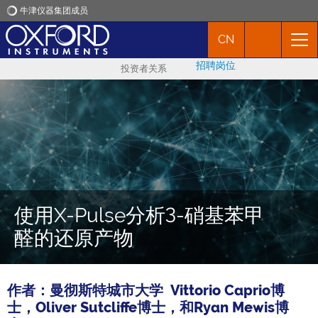
牛津仪器集团成员
CN
牛津仪器
招聘岗位
投资者关系
应用
产品
新闻
使用X-Pulse分析3-硝基苯甲
市场活动
醛的还原产物
联络我们
作者：
曼彻斯特城市大学
Vittorio Caprio博
士，Oliver Sutcliffe博士，和Ryan Mewis博