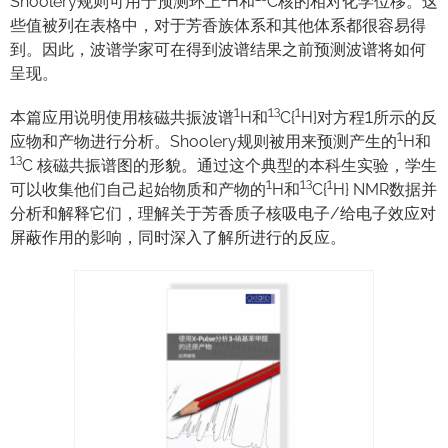
Shoolery规则可用于预测环上
H和
C核的相对化学位移。这
些值被列在表格中，对于芳香族体系和其他体系都很容易得
到。因此，波谱学家可在得到波谱结果之前预测波谱将如何
呈现。
1
13
1
本篇应用说明使用核磁共振波谱
H和
C{
H}对方程1所示的反
1
应物和产物进行分析。Shoolery规则被用来预测产生的
H和
13
C 核磁共振谱图的形貌。通过这个典型的本科生实验，学生
1
13
1
可以收集他们自己起始物质和产物的
H和
C{
H} NMR数据并
分析和解释它们，理解关于芳香质子核吸电子/给电子效应对
屏蔽作用的影响，同时深入了解所进行的反应。