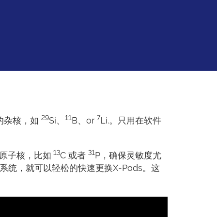
29
11
7
的杂核，如
Si、
B、or
Li.。只用在软件
13
31
原子核，比如
C 或者
P，确保灵敏度尤
系统，就可以轻松的快速更换X-Pods。这