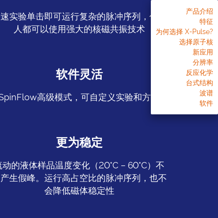
产品介绍
快速实验单击即可运行复杂的脉冲序列，任何
特征
人都可以使用强大的核磁共振技术
为何选择 X-Pulse?
选择原子核
新应用
分辨率
软件灵活
反应化学
台式结构
波谱
SpinFlow高级模式，可自定义实验和方法
软件
更为稳定
流动的液体样品温度变化（20°C – 60°C）不
会产生假峰。运行高占空比的脉冲序列，也不
会降低磁体稳定性