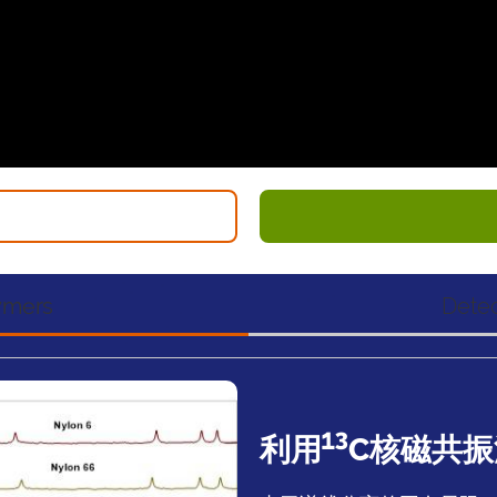
lymers
Dete
13
利用
C
核磁共振