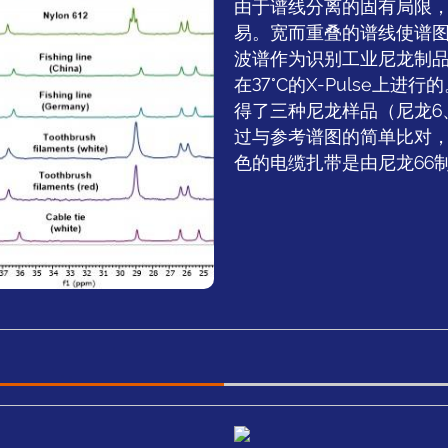
由于谱线分离的固有局限
易。宽而重叠的谱线使谱
波谱作为识别工业尼龙制
在37°C的X-Pulse上
得了三种尼龙样品（尼龙6、
过与参考谱图的简单比对
色的电缆扎带是由尼龙66